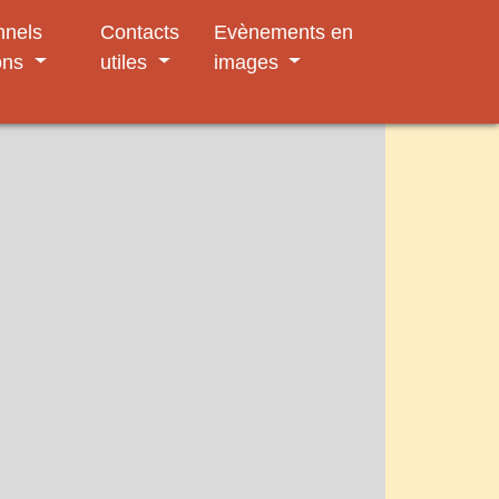
nnels
Contacts
Evènements en
ons
utiles
images