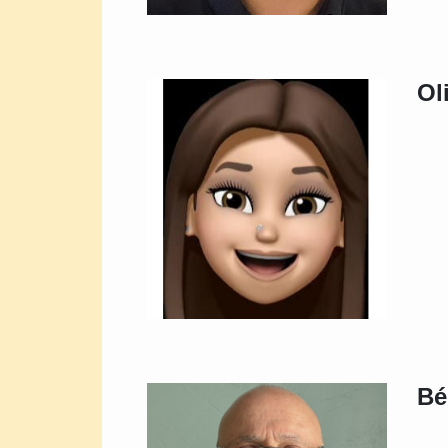
Ol
Bé