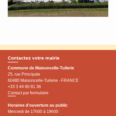
Contactez votre mairie
Commune de Maisoncelle-Tuilerie
25, rue Principale
60480 Maisoncelle-Tuilerie - FRANCE
+33 3 44 80 81 36
Contact par formulaire
Horaires d'ouverture au public
Mercredi de 17h00 à 19h00