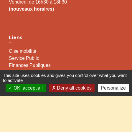
Vendredi
de 16h30 à 18h30
(nouveaux horaires)
Liens
Oise mobilité
Service Public
Finances Publiques
Centre Social Rural de Froissy-Crevecoeur
This site uses cookies and gives you control over what you want
to activate
OK, accept all
Deny all cookies
Personalize
Partenaires institutionnels
Département de l'Oise
Région Hauts-de-France
Communauté de Communes de l'Oise