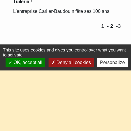
Tuilerie !
L'entreprise Carlier-Baudouin fête ses 100 ans
1
-
2
-3
This site uses cookies and gives you control over what you want
to activate
Contactez votre mairie
OK, accept all
Deny all cookies
Personalize
Commune de Maisoncelle-Tuilerie
25, rue Principale
60480 Maisoncelle-Tuilerie - FRANCE
+33 3 44 80 81 36
Contact par formulaire
Horaires d'ouverture au public
Mercredi de 17h00 à 19h00
Vendredi
de 16h30 à 18h30